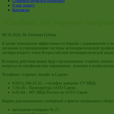
Страница педагога-психолога
О нас пишут
Контакты
«Сообщи, где торгуют смерть
08.10.2020
, By
Евгения Губина
В целях повышения эффективности борьбы с наркоманией и н
органами и учреждениями системы антинаркотической профила
октября второго этапа Всероссийской антинаркотической акци
В период действия акции будут организованы «горячие линии»,
вопросы по профилактике наркомании, лечению и реабилитац
Телефоны «горячих линий» в Сарове:
8 (831) 268-23-32 – «телефон доверия» ГУ МВД;
7-56-36 – Прокуратура ЗАТО Саров;
6-05-04 – МУ МВД России по ЗАТО Саров.
Ящики для анонимных сообщений о фактах незаконного оборот
проходная площадки № 21;