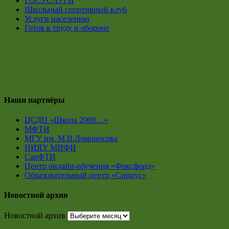
ГОСУСЛУГИ
Школьный спортивный клуб
Услуги населению
Готов к труду и обороне
Наши партнёры
ЦСДП «Школа 2000…»
МФТИ
МГУ им. М.В.Ломоносова
НИЯУ МИФИ
СарФТИ
Центр онлайн-обучения «Фоксфорд»
Образовательный центр «Сириус»
Новостной архив
Новостной архив