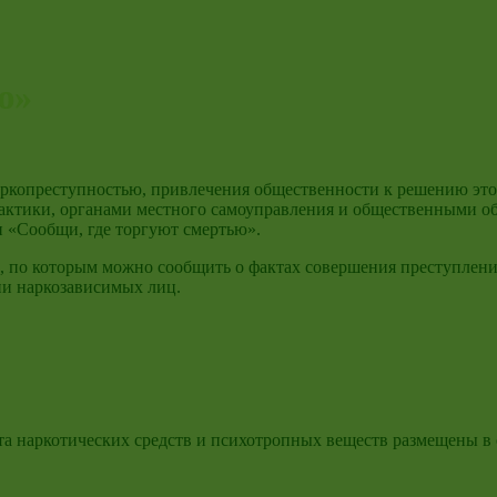
ю»
аркопреступностью, привлечения общественности к решению эт
ктики, органами местного самоуправления и общественными объ
и «Сообщи, где торгуют смертью».
 по которым можно сообщить о фактах совершения преступлений 
ии наркозависимых лиц.
а наркотических средств и психотропных веществ размещены в