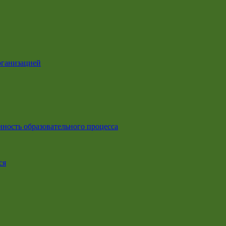
рганизацией
ность образовательного процесса
ся