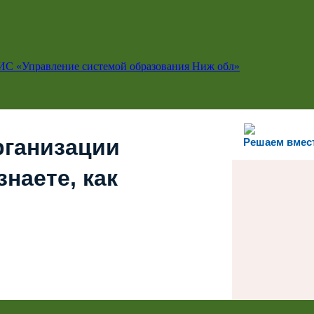
ИС «Управление системой образования Ниж обл»
рганизации
Решаем вмес
наете, как