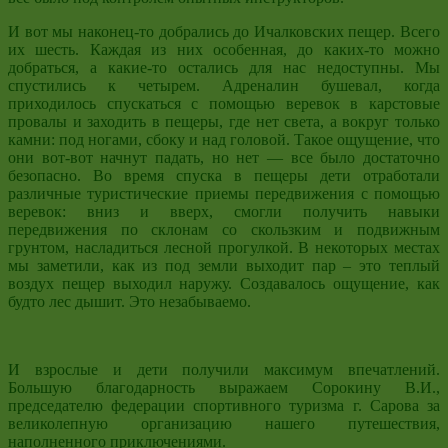
И вот мы наконец-то добрались до Ичалковских пещер. Всего
их шесть. Каждая из них особенная, до каких-то можно
добраться, а какие-то остались для нас недоступны. Мы
спустились к четырем. Адреналин бушевал, когда
приходилось спускаться с помощью веревок в карстовые
провалы и заходить в пещеры, где нет света, а вокруг только
камни: под ногами, сбоку и над головой. Такое ощущение, что
они вот-вот начнут падать, но нет — все было достаточно
безопасно. Во время спуска в пещеры дети отработали
различные туристические приемы передвижения с помощью
веревок: вниз и вверх, смогли получить навыки
передвижения по склонам со скользким и подвижным
грунтом, насладиться лесной прогулкой. В некоторых местах
мы заметили, как из под земли выходит пар – это теплый
воздух пещер выходил наружу. Создавалось ощущение, как
будто лес дышит. Это незабываемо.
И взрослые и дети получили максимум впечатлений.
Большую благодарность выражаем Сорокину В.И.,
председателю федерации спортивного туризма г. Сарова за
великолепную организацию нашего путешествия,
наполненного приключениями.