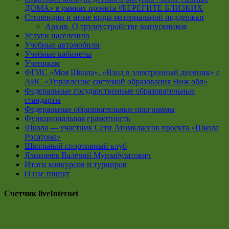
ДОМА» в рамках проекта #БЕРЕГИТЕ БЛИЗКИХ
Стипендии и иные виды материальной поддержки
Архив_О трудоустройстве выпускников
Услуги населению
Учебные автомобили
Учебные кабинеты
Ученикам
ФГИС «Моя Школа», «Вход в электронный дневник» с
АИС «Управление системой образования Ниж обл»
Федеральные государственные образовательные
стандарты
Федеральные образовательные программы
Функциональная грамотность
Школа — участник Сети Атомклассов проекта «Школа
Росатома»
Школьный спортивный клуб
Ямананев Валерий Мурзабулатович
Итоги конкурсов и турниров
О нас пишут
Счетчик liveInternet