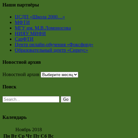
Наши партнёры
ЦСДП «Школа 2000…»
МФТИ
МГУ им. М.В.Ломоносова
НИЯУ МИФИ
СарФТИ
Центр онлайн-обучения «Фоксфорд»
Образовательный центр «Сириус»
Новостной архив
Новостной архив
Поиск
Календарь
Ноябрь 2018
Пн
Вт
Ср
Чт
Пт
Сб
Вс