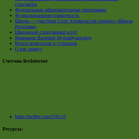
стандарты
Федеральные образовательные программы
Функциональная грамотность
Школа — участник Сети Атомклассов проекта «Школа
Росатома»
Школьный спортивный клуб
Ямананев Валерий Мурзабулатович
Итоги конкурсов и турниров
О нас пишут
Счетчик liveInternet
https://twitter.com/15Sc15
Ресурсы: