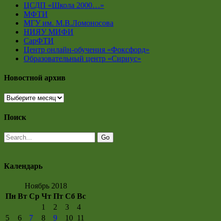
ЦСДП «Школа 2000…»
МФТИ
МГУ им. М.В.Ломоносова
НИЯУ МИФИ
СарФТИ
Центр онлайн-обучения «Фоксфорд»
Образовательный центр «Сириус»
Новостной архив
Новостной
архив
Поиск
Календарь
Ноябрь 2018
Пн
Вт
Ср
Чт
Пт
Сб
Вс
1
2
3
4
5
6
7
8
9
10
11