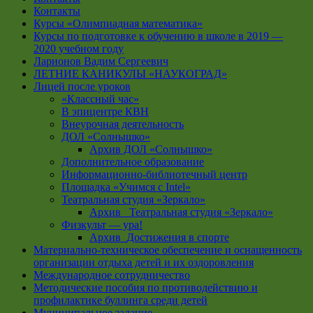
Контакты
Курсы «Олимпиадная математика»
Курсы по подготовке к обучению в школе в 2019 —
2020 учебном году
Ларионов Вадим Сергеевич
ЛЕТНИЕ КАНИКУЛЫ «НАУКОГРАД»
Лицей после уроков
«Классный час»
В эпицентре КВН
Внеурочная деятельность
ДОЛ «Солнышко»
Архив ДОЛ «Солнышко»
Дополнительное образование
Информационно-библиотечный центр
Площадка «Учимся с Intel»
Театральная студия «Зеркало»
Архив _Театральная студия «Зеркало»
Физкульт — ура!
Архив_Достижения в спорте
Материально-техническое обеспечение и оснащенность
организации отдыха детей и их оздоровления
Международное сотрудничество
Методические пособия по противодействию и
профилактике буллинга среди детей
Муниципальное задание