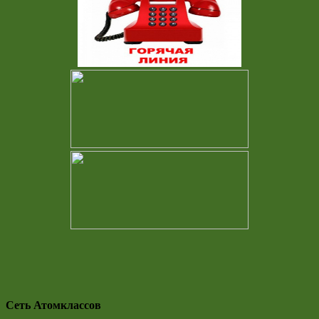
Сеть Атомклассов