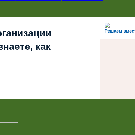
рганизации
Решаем вмес
наете, как