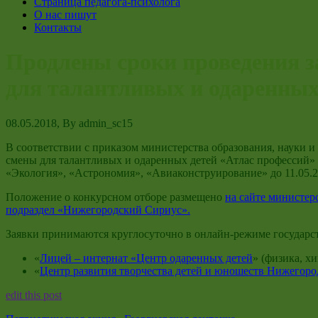
Страница педагога-психолога
О нас пишут
Контакты
Продлены сроки проведения з
для талантливых и одаренных
08.05.2018
, By
admin_sc15
В соответствии с приказом министерства образования, науки
смены для талантливых и одаренных детей «Атлас профессий» 
«Экология», «Астрономия», «Авиаконструирование» до 11.05.2
Положение о конкурсном отборе размещено
на сайте министер
подраздел «Нижегородский Сириус»
.
Заявки принимаются круглосуточно в онлайн-режиме государс
«
Лицей – интернат «Центр одаренных детей
» (физика, хи
«
Центр развития творчества детей и юношеств Нижегоро
edit this post