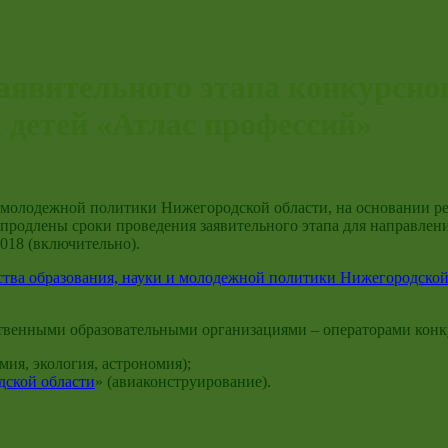
аявительного этапа конкурсно
 детей «Атлас профессий»
 и молодежной политики Нижегородской области, на основании р
продлены сроки проведения заявительного этапа для направлен
018 (включительно).
ства образования, науки и молодежной политики Нижегородской 
твенными образовательными организациями – операторами конк
мия, экология, астрономия);
дской области
» (авиаконструирование).