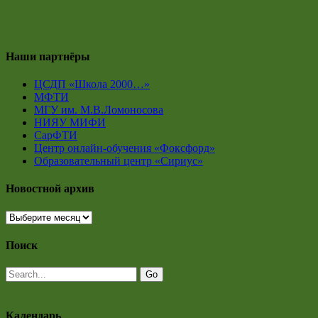
Наши партнёры
ЦСДП «Школа 2000…»
МФТИ
МГУ им. М.В.Ломоносова
НИЯУ МИФИ
СарФТИ
Центр онлайн-обучения «Фоксфорд»
Образовательный центр «Сириус»
Новостной архив
Новостной
архив
Поиск
Календарь