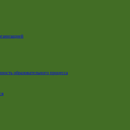
рганизацией
ность образовательного процесса
ся