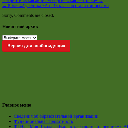
Патриотическая акция «Георгиевская ленточка»
→
←
8 мая 42 ученика 3А и 3Б классов стали пионерами
Sorry, Comments are closed.
Новостной архив
Новостной
архив
Версия для слабовидящих
Главное меню
Сведения об образовательной организации
Функциональная грамотность
ФГИС “Моя Школа”, «Вход в электронный дневник» с А