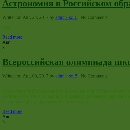
Астрономия в Российском обр
Written on
Авг, 24, 2017
by
admin_sc15
|
No Comments
edit
Read more
Авг
8
Всероссийская олимпиада шко
Written on
Авг, 08, 2017
by
admin_sc15
|
No Comments
12 сентября 2017 года стартует школьный этап Всероссийской
активное участие в олимпиадах! График проведения школьного
(законным представителям) необходимо до 7…
Read more
Авг
3