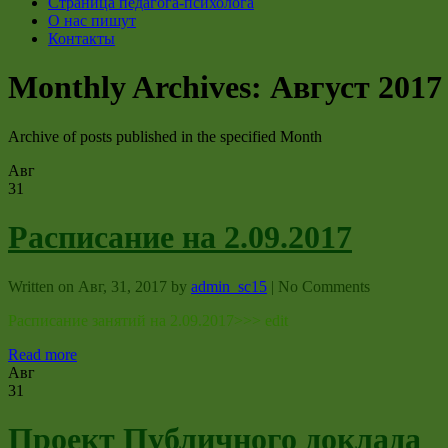
Страница педагога-психолога
О нас пишут
Контакты
Monthly Archives:
Август 2017
Archive of posts published in the specified Month
Авг
31
Расписание на 2.09.2017
Written on
Авг, 31, 2017
by
admin_sc15
|
No Comments
Расписание занятий на 2.09.2017>>> edit
Read more
Авг
31
Проект Публичного доклада