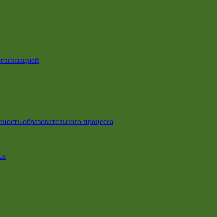
рганизацией
ность образовательного процесса
ся