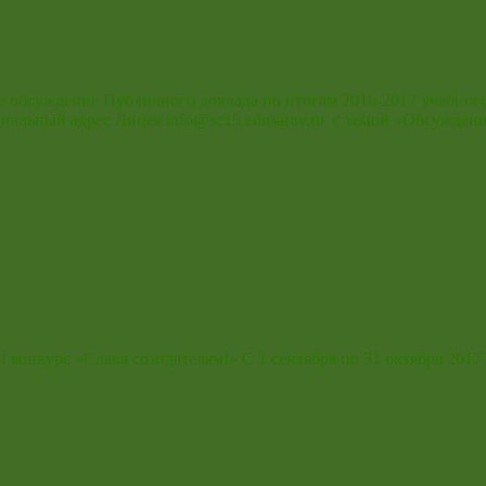
ое обсуждение Публичного доклада по итогам 2016-2017 учебног
циальный адрес Лицея info@sc15.edusarov.ru c темой «Обсужден
II конкурс «Слава созидателям!» С 1 сентября по 31 октября 20