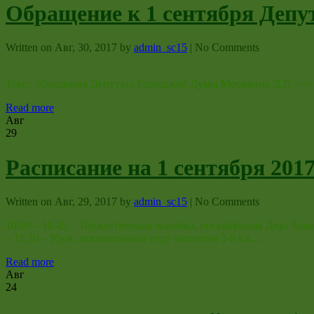
Обращение к 1 сентября Депу
Written on
Авг, 30, 2017
by
admin_sc15
|
No Comments
Текст обращения Депутата Городской Думы Москвина Д.П.>>> 
Read more
Авг
29
Расписание на 1 сентября 2017
Written on
Авг, 29, 2017
by
admin_sc15
|
No Comments
10.00 – 10.45 Торжественная линейка, посвящённая Дню Знаний в
– 11.30 – Урок, посвященный году экологии 5-8 кл.…
Read more
Авг
24