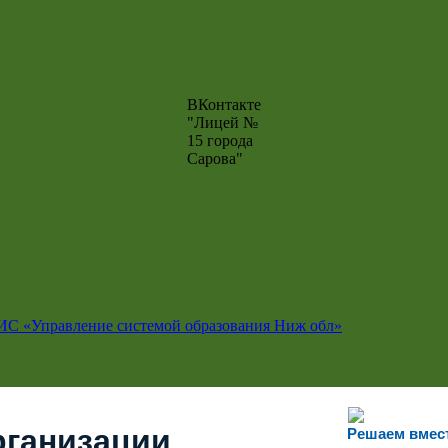
ВКонтакте
"Лицей №
15 города
Сарова"
ИС «Управление системой образования Ниж обл»
рганизации
Решаем вмес