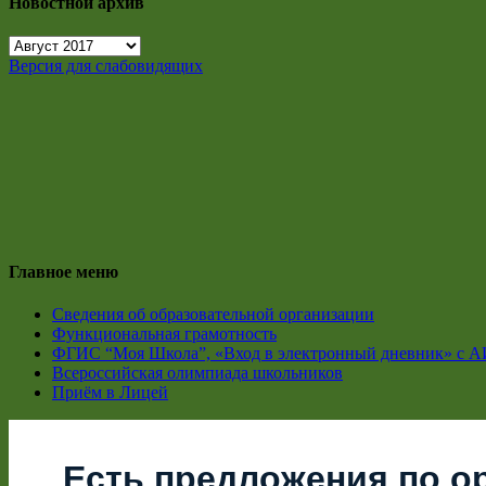
Новостной архив
Новостной
архив
Версия для слабовидящих
Главное меню
Сведения об образовательной организации
Функциональная грамотность
ФГИС “Моя Школа”, «Вход в электронный дневник» с А
Всероссийская олимпиада школьников
Приём в Лицей
Есть предложения по о