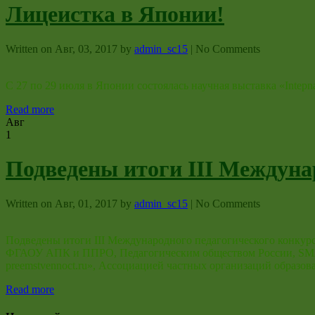
Лицеистка в Японии!
Written on
Авг, 03, 2017
by
admin_sc15
|
No Comments
С 27 по 29 июля в Японии состоялась научная выставка «Intepnat
Read more
Авг
1
Подведены итоги III Междуна
Written on
Авг, 01, 2017
by
admin_sc15
|
No Comments
Подведены итоги III Международного педагогического конку
ФГАОУ АПК и ППРО, Педагогическим обществом России, SMAR
preemstvennoct.ru», Ассоциацией частных организаций образов
Read more