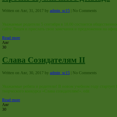
Written on
Авг, 31, 2017
by
admin_sc15
|
No Comments
Уважаемые родители 5 сентября в 18.00 состоится общественн
сайте Лицея и прислать свои замечания и предложения на офи
Read more
Авг
30
Слава Созидателям II
Written on
Авг, 30, 2017
by
admin_sc15
|
No Comments
Уважаемые ребята и родители! В новом учебном году стартует 
творческого конкурса «Слава созидателям!». edit
Read more
Авг
30